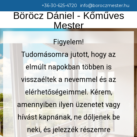
+36-30-625-4720
info@boroczmester.hu
Böröcz Dániel - Kőműves
Mester
Figyelem!
Tudomásomra jutott, hogy az
elmúlt napokban többen is
visszaéltek a nevemmel és az
elérhetőségeimmel. Kérem,
amennyiben ilyen üzenetet vagy
hívást kapnának, ne dőljenek be
neki, és jelezzék részemre