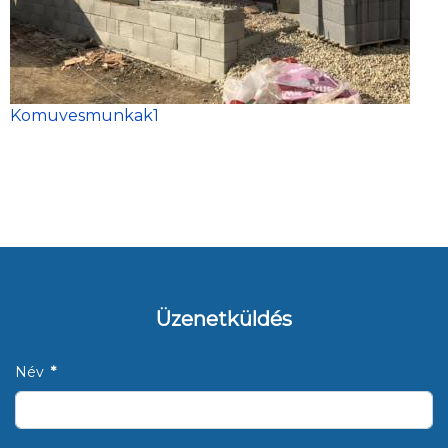
Komuvesmunkak1
Üzenetküldés
Név
*